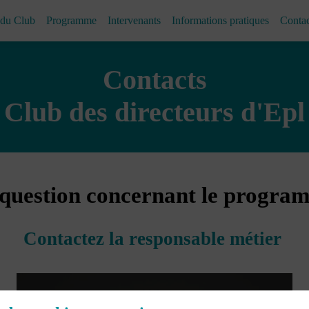
 du Club
Programme
Intervenants
Informations pratiques
Contac
Contacts
Club des directeurs d'Epl
question concernant le progra
Contactez la responsable métier