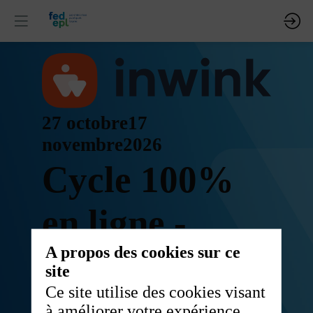
27 octobre
17
novembre
2026
Cycle 100%
en ligne -
A propos des cookies sur ce
Stratégie
site
Ce site utilise des cookies visant
financière
à améliorer votre expérience.