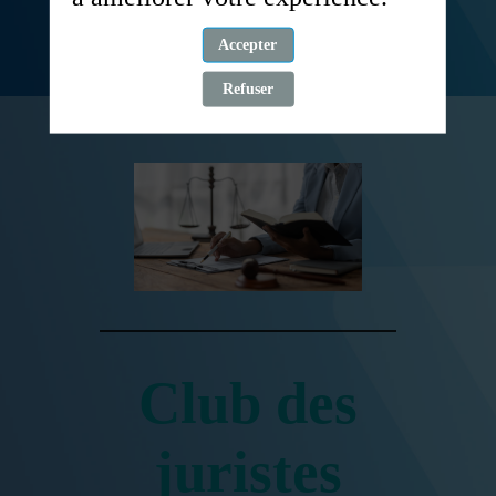
Accepter
Cliquez ici
Refuser
Club des
juristes