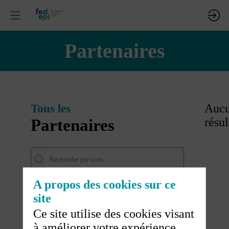
Partenaires
Tous les
Auc
Partenaires
résul
A propos des cookies sur ce
site
Effacer tous les filtres
Ce site utilise des cookies visant
à améliorer votre expérience.