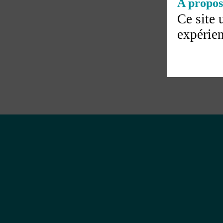
A propos 
Ce site 
expérien