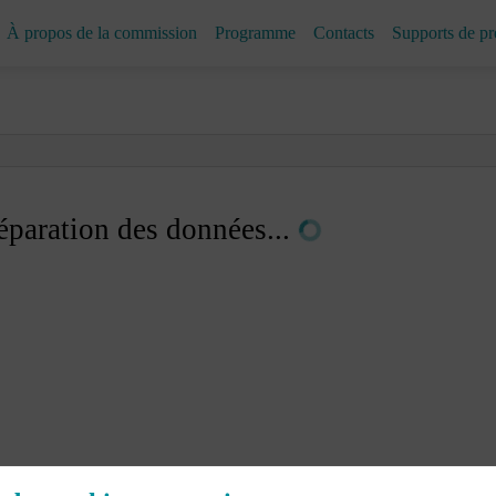
À propos de la commission
Programme
Contacts
Supports de pr
éparation des données...