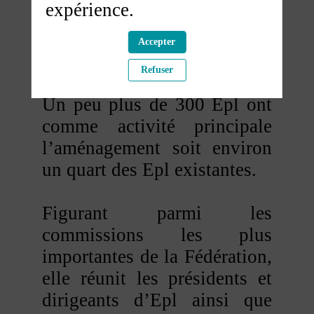
expérience.
les adhérents face à
l’évolution de leur
Accepter
environnement.
Refuser
Un peu plus de 300 Epl ont
comme activité principale
l’aménagement soit environ
un quart des Epl existantes.
Figurant parmi les
commissions les plus
importantes de la Fédération,
elle réunit les présidents et
dirigeants d’Epl ainsi que