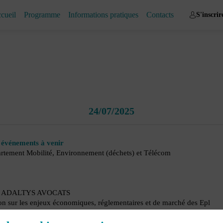
cueil
Programme
Informations pratiques
Contacts
S'inscrir
24/07/2025
t événements à venir
ement Mobilité, Environnement (déchets) et Télécom
iée, ADALTYS AVOCATS
tion sur les enjeux économiques, réglementaires et de marché des Epl