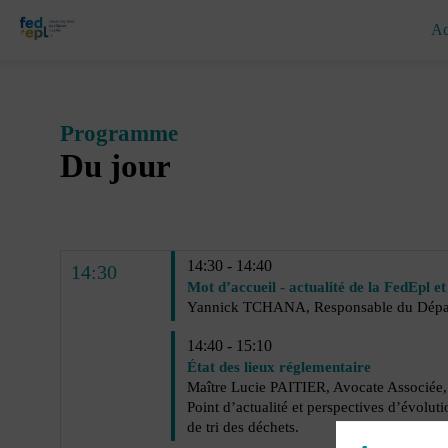
Ac
Programme
Du jour
14:30 - 14:40
14:30
Mot d’accueil - actualité de la FedEpl e
Yannick TCHANA, Responsable du Départ
14:40 - 15:10
État des lieux réglementaire
Maître Lucie PAITIER, Avocate Assoc
Point d’actualité et perspectives d’évolu
de tri des déchets.