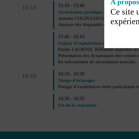
A propos 
15:10 - 15:40
15:10
Ce site 
Sécurisation juridique des pratiques
Antoine COLIN-GOGUEL, Responsable j
expérien
15:40 - 16:10
Enjeux d’exploitation et de performanc
Emilie LACROIX, Référente expertise tech
Présentation des dynamiques des centres de
les mécanismes de sécurisation associés.
16:10 - 16:30
16:10
Temps d’échanges
Partage d’expériences entre participants e
16:30 - 16:35
Fin de la rencontre