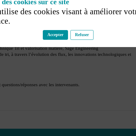
des cookies sur ce site
utilise des cookies visant à améliorer vot
uridique / Sophie GUILLON-COUDRAY, Avocate Associée, Coudray 
ce.
Accepter
Refuser
e
nique Tri et valorisation matière, Sage Engineering
 tri, à travers l’évolution des flux, les innovations technologiques et
t questions/réponses avec les intervenants.